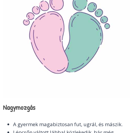
Nagymozgás​
A gyermek magabiztosan fut, ugrál, és mászik.
Lépcsőn váltott lábbal közlekedik, bár még