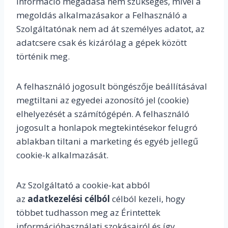
információ megadása nem szükséges, mivel a
megoldás alkalmazásakor a Felhasználó a
Szolgáltatónak nem ad át személyes adatot, az
adatcsere csak és kizárólag a gépek között
történik meg.
A felhasználó jogosult böngészője beállításával
megtiltani az egyedei azonosító jel (cookie)
elhelyezését a számítógépén. A felhasználó
jogosult a honlapok megtekintésekor felugró
ablakban tiltani a marketing és egyéb jellegű
cookie-k alkalmazását.
Az Szolgáltató a cookie-kat abból
az
adatkezelési célból
célból kezeli, hogy
többet tudhasson meg az Érintettek
információhasználati szokásairól és így,