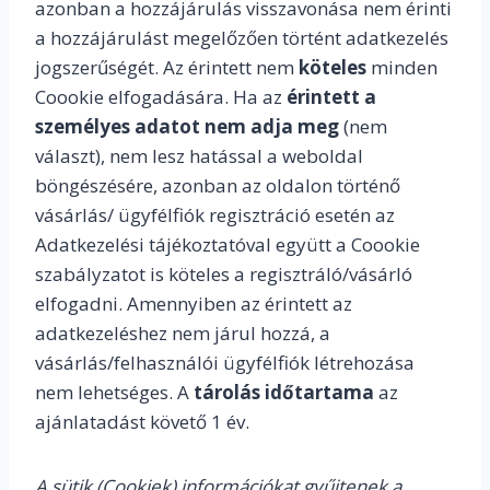
azonban a hozzájárulás visszavonása nem érinti
a hozzájárulást megelőzően történt adatkezelés
jogszerűségét. Az érintett nem
köteles
minden
Coookie elfogadására. Ha az
érintett a
személyes adatot nem adja meg
(nem
választ), nem lesz hatással a weboldal
böngészésére, azonban az oldalon történő
vásárlás/ ügyfélfiók regisztráció esetén az
Adatkezelési tájékoztatóval együtt a Coookie
szabályzatot is köteles a regisztráló/vásárló
elfogadni. Amennyiben az érintett az
adatkezeléshez nem járul hozzá, a
vásárlás/felhasználói ügyfélfiók létrehozása
nem lehetséges. A
tárolás időtartama
az
ajánlatadást követő 1 év.
A sütik (Cookiek) információkat gyűjtenek a