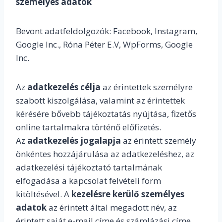
személyes adatok
Bevont adatfeldolgozók: Facebook, Instagram,
Google Inc., Róna Péter E.V, WpForms, Google
Inc.
Az
adatkezelés célja
az érintettek személyre
szabott kiszolgálása, valamint az érintettek
kérésére bővebb tájékoztatás nyújtása, fizetős
online tartalmakra történő előfizetés.
Az
adatkezelés jogalapja
az érintett személy
önkéntes hozzájárulása az adatkezeléshez, az
adatkezelési tájékoztató tartalmának
elfogadása a kapcsolat felvételi form
kitöltésével. A
kezelésre kerülő személyes
adatok
az érintett által megadott név, az
érintett saját e-mail címe és számlázási címe,