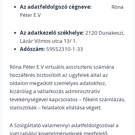
Az adatfeldolgozó cégneve:
Róna
Péter E.V
Az adatkezelő székhelye:
2120 Dunakeszi,
Lázár Vilmos utca 13/ 1.
Adószám:
59552310-1-33
Róna Péter E.V virtuális asszisztens számára
hozzáférés biztosított az ügyfelek által az
oldalon megadott személyes adatokhoz,
kizárólag a vállalkozás adminisztratív
tevekénységével kapcsolatos – főként számlázás,
statisztikák – feladatok ellátása végett.
A Szolgáltató valamennyi adatfeldolgozóval a
jogszabályi követelményeknek megfelelő