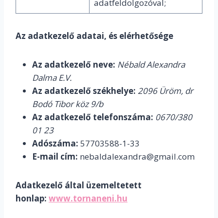
adatfeldolgozóval;
Az adatkezelő adatai, és elérhetősége
Az adatkezelő neve:
Nébald Alexandra
Dalma E.V.
Az adatkezelő székhelye:
2096 Üröm, dr
Bodó Tibor köz 9/b
Az adatkezelő telefonszáma:
0670/380
01 23
Adószáma:
57703588-1-33
E-mail cím:
nebaldalexandra@gmail.com
Adatkezelő által üzemeltetett
honlap:
www.tornaneni.hu