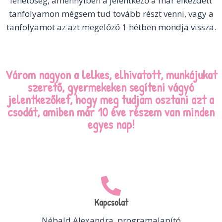
lehetőség, amennyiben a jelentkező a már elkezdett
tanfolyamon mégsem tud tovább részt venni, vagy a
tanfolyamot az azt megelőző 1 hétben mondja vissza.
Várom nagyon a lelkes, elhivatott, munkájukat
szerető, gyermekeken segíteni vágyó
jelentkezőket, hogy meg tudjam osztani azt a
csodát, amiben már 10 éve részem van minden
egyes nap!
Kapcsolat
Nébald Alexandra, programalapító