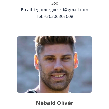
Göd
Email:
izgomozgoeszti@gmail.com
Tel: +36306305608
Nébald Olivér