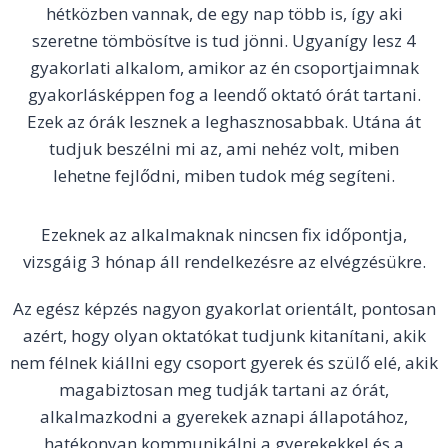
hétközben vannak, de egy nap több is, így aki
szeretne tömbösítve is tud jönni. Ugyanígy lesz 4
gyakorlati alkalom, amikor az én csoportjaimnak
gyakorlásképpen fog a leendő oktató órát tartani.
Ezek az órák lesznek a leghasznosabbak. Utána át
tudjuk beszélni mi az, ami nehéz volt, miben
lehetne fejlődni, miben tudok még segíteni.
Ezeknek az alkalmaknak nincsen fix időpontja,
vizsgáig 3 hónap áll rendelkezésre az elvégzésükre.
Az egész képzés nagyon gyakorlat orientált, pontosan
azért, hogy olyan oktatókat tudjunk kitanítani, akik
nem félnek kiállni egy csoport gyerek és szülő elé, akik
magabiztosan meg tudják tartani az órát,
alkalmazkodni a gyerekek aznapi állapotához,
hatékonyan kommunikálni a gyerekekkel és a