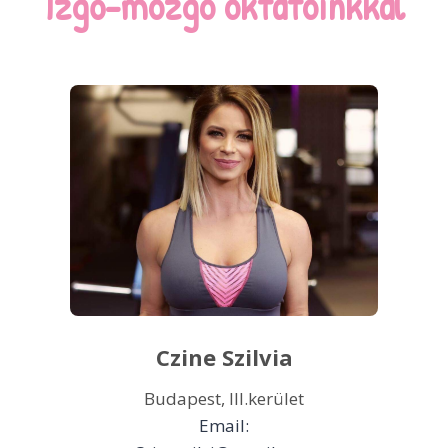
Izgő-mozgó oktatóinkkal
Czine Szilvia
Budapest, III.kerület
Email: