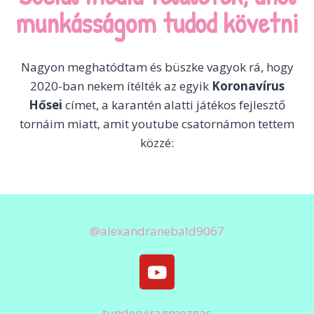
munkásságom tudod követni
Nagyon meghatódtam és büszke vagyok rá, hogy
2020-ban nekem ítélték az egyik
Koronavírus
Hősei
címet, a karantén alatti játékos fejlesztő
tornáim miatt, amit youtube csatornámon tettem
közzé:
@alexandranebald9067
tunderviragmozgas