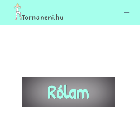
Rólam