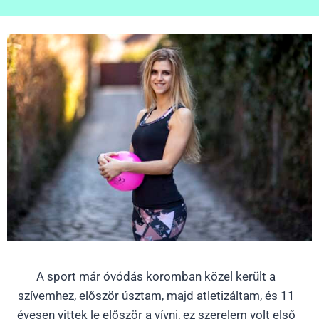
A sport már óvódás koromban közel került a
szívemhez, először úsztam, majd atletizáltam, és 11
évesen vittek le először a vívni, ez szerelem volt első