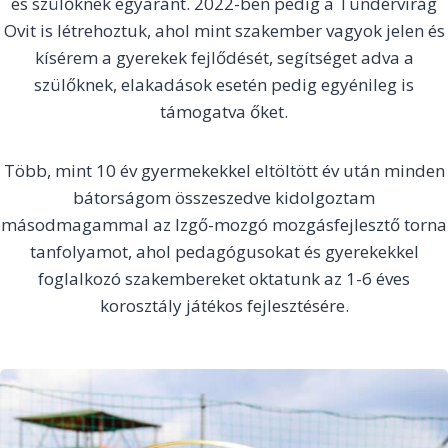
és szülőknek egyaránt. 2022-ben pedig a Tündérvirág
Ovit is létrehoztuk, ahol mint szakember vagyok jelen és
kísérem a gyerekek fejlődését, segítséget adva a
szülőknek, elakadások esetén pedig egyénileg is
támogatva őket.
Több, mint 10 év gyermekekkel eltöltött év után minden
bátorságom összeszedve kidolgoztam
másodmagammal az Izgő-mozgó mozgásfejlesztő torna
tanfolyamot, ahol pedagógusokat és gyerekekkel
foglalkozó szakembereket oktatunk az 1-6 éves
korosztály játékos fejlesztésére.