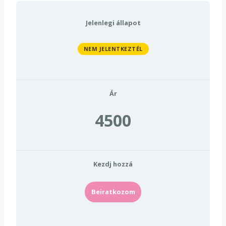
Jelenlegi állapot
NEM JELENTKEZTÉL
Ár
4500
Kezdj hozzá
Beiratkozom