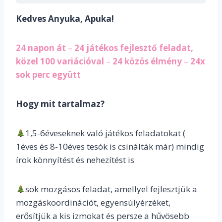
Kedves Anyuka, Apuka!
24 napon át
–
24 játékos fejlesztő feladat,
közel 100 variációval
–
24 közös élmény
–
24x
sok perc együtt
Hogy mit tartalmaz?
1,5-6éveseknek való játékos feladatokat (
1éves és 8-10éves tesók is csinálták már) mindig
írok könnyítést és nehezítést is
sok mozgásos feladat, amellyel fejlesztjük a
mozgáskoordinációt, egyensúlyérzéket,
erősítjük a kis izmokat és persze a hűvösebb