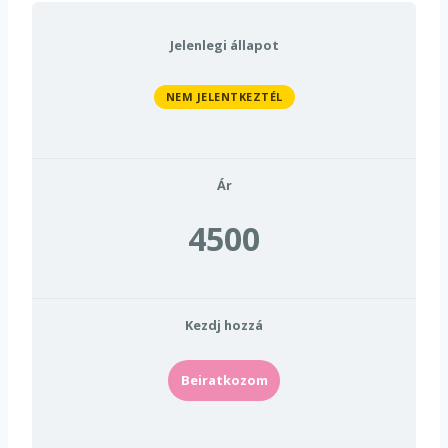
Jelenlegi állapot
NEM JELENTKEZTÉL
Ár
4500
Kezdj hozzá
Beiratkozom