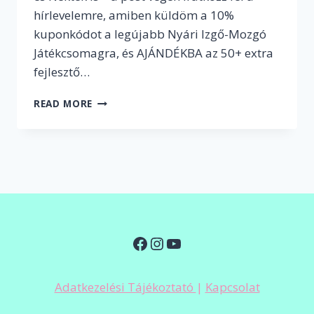
hírlevelemre, amiben küldöm a 10%
kuponkódot a legújabb Nyári Izgő-Mozgó
Játékcsomagra, és AJÁNDÉKBA az 50+ extra
fejlesztő…
VÉGRE
READ MORE
ITT
A
VAKÁCIÓ,
AZAZ
HOGYAN
FEJLESSZÜK
A
GYEREKEKET
NYÁRON
Facebook
Instagram
YouTube
Adatkezelési Tájékoztató
|
Kapcsolat