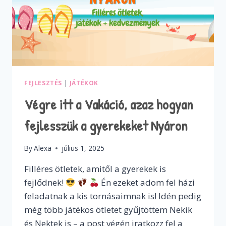
FEJLESZTÉS
|
JÁTÉKOK
Végre itt a Vakáció, azaz hogyan
fejlesszük a gyerekeket Nyáron
By
Alexa
július 1, 2025
Filléres ötletek, amitől a gyerekek is
fejlődnek!
Én ezeket adom fel házi
feladatnak a kis tornásaimnak is! Idén pedig
még több játékos ötletet gyűjtöttem Nekik
és Nektek is – a post végén iratkozz fel a