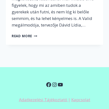
figyelek, hogy mi az amiben tudok a
gyerekek után futni, és nem lóg ki belőle
semmim, és ha lehet kényelmes is. A Valid
megálmodója, tervezője Dávid Lídia,…
AMIKOR
READ MORE
A
DIVAT
ÉS
A
KÉNYELEM
MEGFÉR
EGYMÁS
MELLETT
Facebook
Instagram
YouTube
Adatkezelési Tájékoztató
|
Kapcsolat