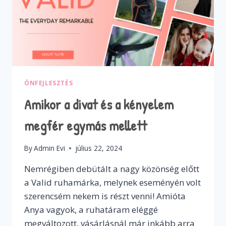
ÖNFEJLESZTÉS
Amikor a divat és a kényelem
megfér egymás mellett
By
Admin Evi
július 22, 2024
Nemrégiben debütált a nagy közönség előtt
a Valid ruhamárka, melynek eseményén volt
szerencsém nekem is részt venni! Amióta
Anya vagyok, a ruhatáram eléggé
megváltozott, vásárlásnál már inkább arra