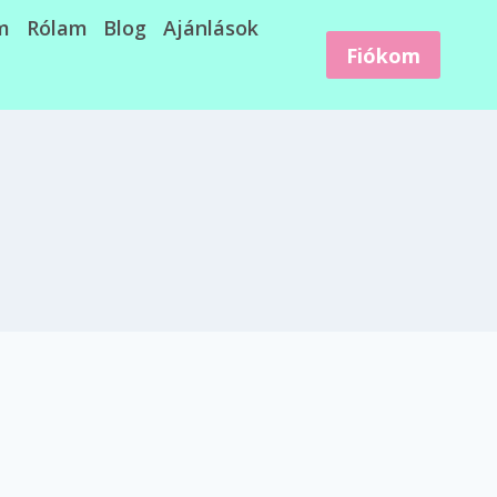
m
Rólam
Blog
Ajánlások
Fiókom