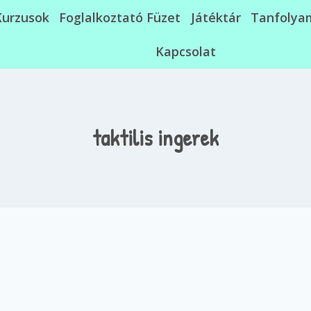
Kurzusok
Foglalkoztató Füzet
Játéktár
Tanfolya
Kapcsolat
taktilis ingerek