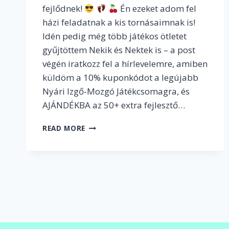
fejlődnek!
Én ezeket adom fel
házi feladatnak a kis tornásaimnak is!
Idén pedig még több játékos ötletet
gyűjtöttem Nekik és Nektek is – a post
végén iratkozz fel a hírlevelemre, amiben
küldöm a 10% kuponkódot a legújabb
Nyári Izgő-Mozgó Játékcsomagra, és
AJÁNDÉKBA az 50+ extra fejlesztő…
VÉGRE
READ MORE
ITT
A
VAKÁCIÓ,
AZAZ
HOGYAN
FEJLESSZÜK
A
GYEREKEKET
NYÁRON