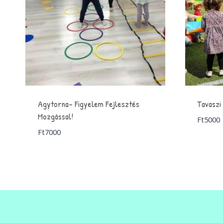
Agytorna- Figyelem Fejlesztés
Tavaszi
Mozgással!
Ft
5000
Ft
7000