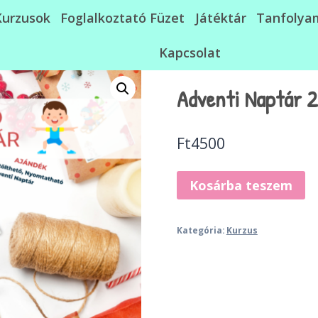
Kurzusok
Foglalkoztató Füzet
Játéktár
Tanfolya
Kapcsolat
Adventi Naptár 2
Ft
4500
Adventi
Kosárba teszem
Naptár
2
Kategória:
Kurzus
mennyiség