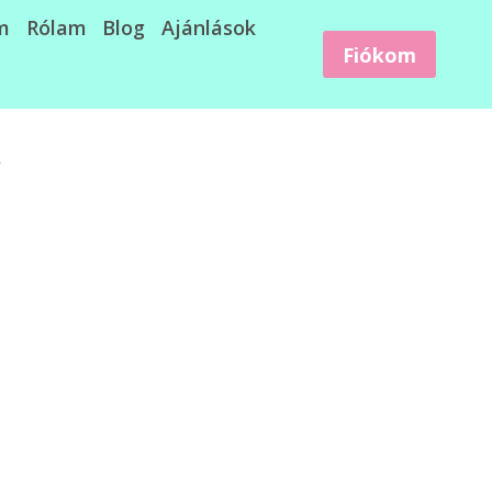
m
Rólam
Blog
Ajánlások
Fiókom