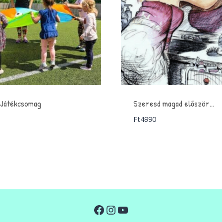
 Játékcsomag
Szeresd magad először…
Ft
4990
Facebook
Instagram
YouTube