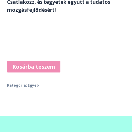
Csatlakozz, és tegyetek együtt a tudatos
mozgásfejlődésért!
W
Kosárba teszem
ülés
kurzus
Kategória:
Egyéb
mennyiség