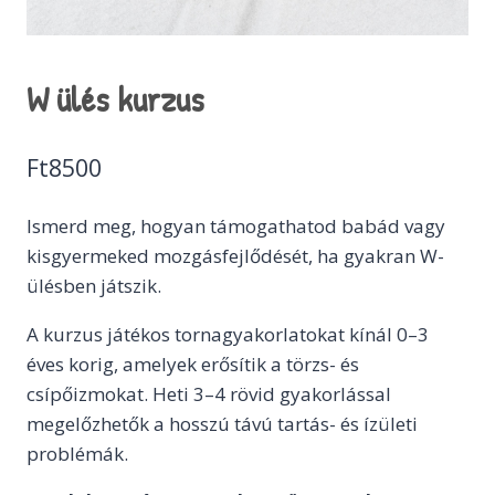
W ülés kurzus
Ft
8500
Ismerd meg, hogyan támogathatod babád vagy
kisgyermeked mozgásfejlődését, ha gyakran W-
ülésben játszik.
A kurzus játékos tornagyakorlatokat kínál 0–3
éves korig, amelyek erősítik a törzs- és
csípőizmokat. Heti 3–4 rövid gyakorlással
megelőzhetők a hosszú távú tartás- és ízületi
problémák.