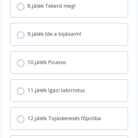
8.játék Tekerd meg!
9.játék Ide a tojásaim!
10.játék Picasso
11.játék Igazi labirintus
12.játék Tojáskeresés főpróba