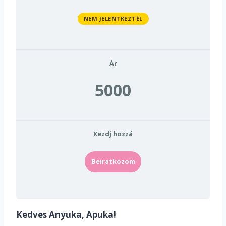
NEM JELENTKEZTÉL
Ár
5000
Kezdj hozzá
Beiratkozom
Kedves Anyuka, Apuka!