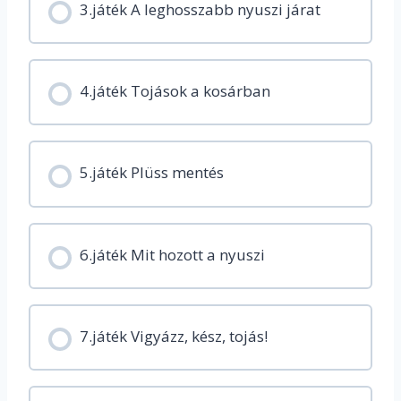
3.játék A leghosszabb nyuszi járat
4.játék Tojások a kosárban
5.játék Plüss mentés
6.játék Mit hozott a nyuszi
7.játék Vigyázz, kész, tojás!