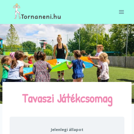
Skip
to
content
Tavaszi Játékcsomag
Jelenlegi állapot