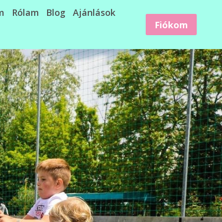
m
Rólam
Blog
Ajánlások
Fiókom