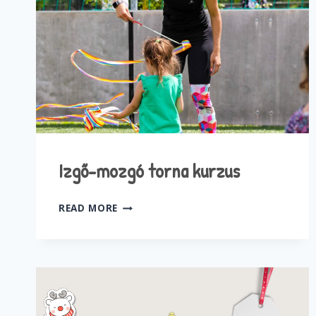
Izgő-mozgó torna kurzus
IZGŐ-
READ MORE
MOZGÓ
TORNA
KURZUS