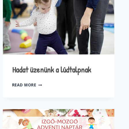
Hadat üzenünk a lúdtalpnak
HADAT
READ MORE
ÜZENÜNK
A
LÚDTALPNAK